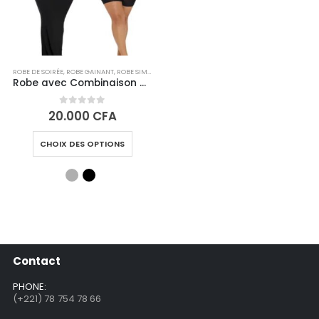
ROBE DE SOIRÉE
,
ROBE GAINANT
,
ROBE SIMPLE
Robe avec Combinaison Gainante Intégrée 2-en-1- RITA – LIVRAISON GRATUITE
0
out of 5
20.000
CFA
CHOIX DES OPTIONS
Contact
PHONE:
(+221) 78 754 78 66