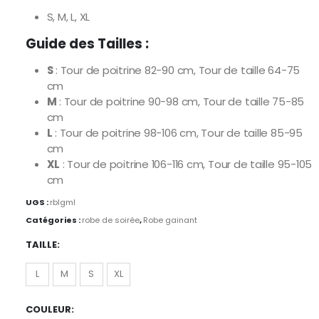
S, M, L, XL
Guide des Tailles :
S
: Tour de poitrine 82-90 cm, Tour de taille 64-75
cm
M
: Tour de poitrine 90-98 cm, Tour de taille 75-85
cm
L
: Tour de poitrine 98-106 cm, Tour de taille 85-95
cm
XL
: Tour de poitrine 106-116 cm, Tour de taille 95-105
cm
UGS :
rblgml
Catégories :
robe de soirée
,
Robe gainant
TAILLE
L
L
M
S
XL
M
COULEUR
S