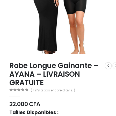
Robe Longue Gainante –
AYANA – LIVRAISON
GRATUITE
( Il n’y a pas encore d’avis. )
0
out of 5
22.000
CFA
Tailles Disponibles :