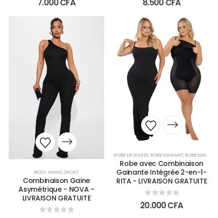
7.000
CFA
8.500
CFA
ROBE DE SOIRÉE
,
ROBE GAINANT
,
ROBE SIMPLE
Robe avec Combinaison
Gainante Intégrée 2-en-1-
BODY
,
GAINE
,
SHORT
Combinaison Gaine
RITA - LIVRAISON GRATUITE
Asymétrique - NOVA -
LIVRAISON GRATUITE
0
out of 5
20.000
CFA