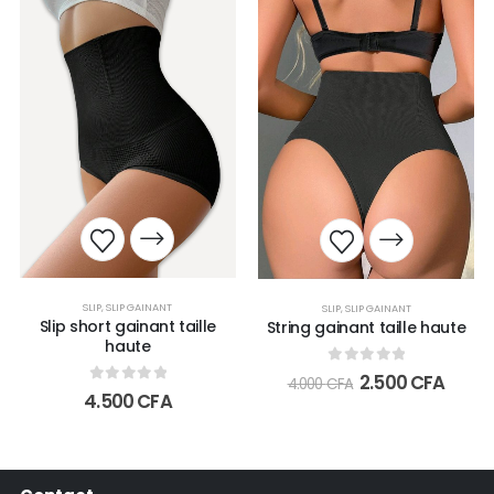
SLIP
,
SLIP GAINANT
SLIP
,
SLIP GAINANT
Slip short gainant taille
String gainant taille haute
haute
0
out of 5
2.500
CFA
4.000
CFA
0
out of 5
4.500
CFA