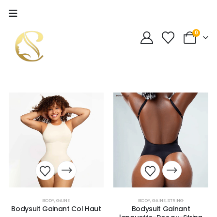
0
BODY
,
GAINE
BODY
,
GAINE
,
STRING
Bodysuit Gainant Col Haut
Bodysuit Gainant