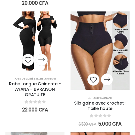
0
out of 5
20.000
CFA
ROBE DE SOIRÉE
,
ROBE GAINANT
Robe Longue Gainante -
AYANA - LIVRAISON
GRATUITE
SLIP
,
SLIP GAINANT
Slip gaine avec crochet-
0
out of 5
Taille haute
22.000
CFA
0
out of 5
5.000
CFA
6.500
CFA