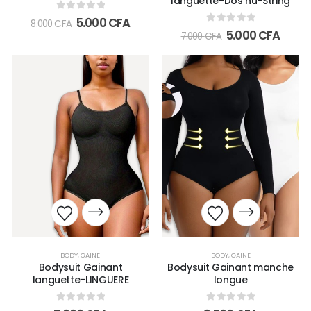
languette-Dos nu-String
0
out of 5
5.000
CFA
8.000
CFA
0
out of 5
5.000
CFA
7.000
CFA
BODY
,
GAINE
BODY
,
GAINE
Bodysuit Gainant
Bodysuit Gainant manche
languette-LINGUERE
longue
0
out of 5
0
out of 5