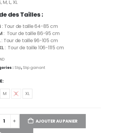
, M, L, XL
de des Tailles :
S
: Tour de taille 64-85 cm
M
: Tour de taille 86-95 cm
L
: Tour de taille 96-105 cm
XL
: Tour de taille 106-1115 cm
ND
ories :
Slip
,
Slip gainant
LE
M
S
XL
AJOUTER AU PANIER