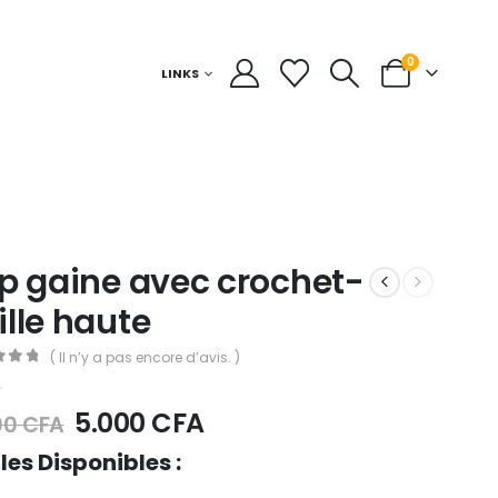
0
LINKS
ip gaine avec crochet-
ille haute
( Il n’y a pas encore d’avis. )
t of 5
5.000
CFA
00
CFA
lles Disponibles :