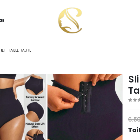
GE
HET-TAILLE HAUTE
Sl
Ta
0
ou
6.5
Tai