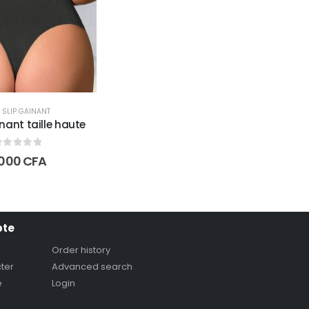
,
SLIP GAINANT
nant taille haute
out of 5
.000
CFA
pte
Order history
ter
Advanced search
e
Login