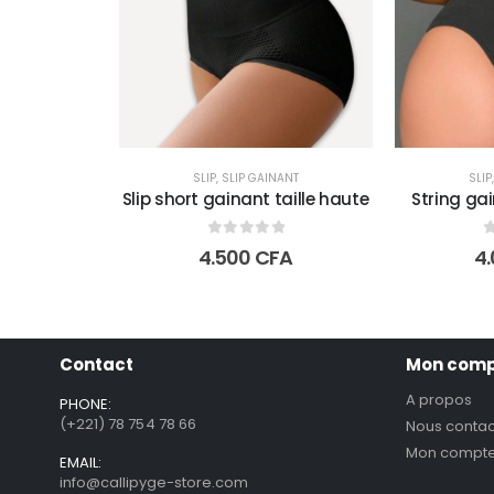
SLIP
,
SLIP GAINANT
SLIP
Slip short gainant taille haute
String gai
0
out of 5
0
4.500
CFA
4
Contact
Mon com
A propos
PHONE:
(+221) 78 754 78 66
Nous contac
Mon compt
EMAIL:
info@callipyge-store.com