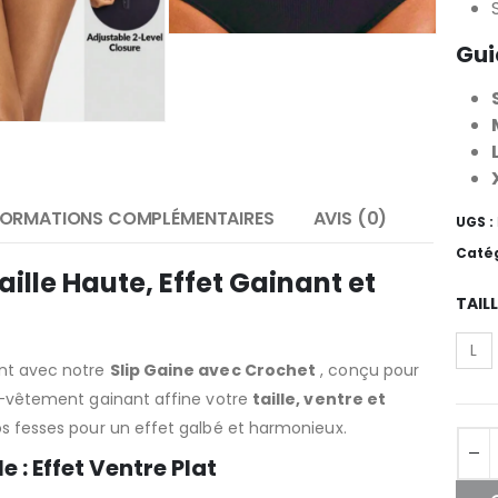
S
Gui
FORMATIONS COMPLÉMENTAIRES
AVIS (0)
UGS :
Catég
ille Haute, Effet Gainant et
TAIL
L
L
nt avec notre
Slip Gaine avec Crochet
, conçu pour
M
-vêtement gainant affine votre
taille, ventre et
S
s fesses pour un effet galbé et harmonieux.
XL
e : Effet Ventre Plat