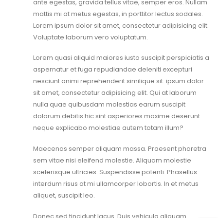
ante egestas, gravida tellus vitae, semper eros. Nullam
mattis mi at metus egestas, in porttitor lectus sodales.
Lorem ipsum dolor sit amet, consectetur adipisicing elit.
Voluptate laborum vero voluptatum.
Lorem quasi aliquid maiores iusto suscipit perspiciatis a
aspernatur et fuga repudiandae deleniti excepturi
nesciunt animi reprehenderit similique sit. ipsum dolor
sit amet, consectetur adipisicing elit. Qui at laborum
nulla quae quibusdam molestias earum suscipit
dolorum debitis hic sint asperiores maxime deserunt
neque explicabo molestiae autem totam illum?
Maecenas semper aliquam massa. Praesent pharetra
sem vitae nisi eleifend molestie. Aliquam molestie
scelerisque ultricies. Suspendisse potenti. Phasellus
interdum risus at mi ullamcorper lobortis. In et metus
aliquet, suscipit leo.
Donec sed tincidunt lacus. Duis vehicula aliquam