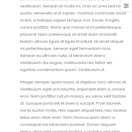
vestibulum. Aenean at mollis mi. Cras ac urna sed nisi
auctor venenatis ut id sapien. Vivamus commodo lacus
lorem, a tristique sapien tempus non. Donec fringilla
cursus porttitor. Morbi quis massa id mi pellentesque
placerat. Nam scelerisque sit amet diam id blandit.
Nullam ultrices ligula at ligula tincidunt, sit amet aliquet
mi pellentesque. Aenean eget fermentum risus.
Aenean eu ultricies nulla, id bibendum libero.
Vestibulum dui augue, malesuada nec tellus vel,
egestas condimentum ipsum. Vestibulum ut.
Integer semper quam turpis, id dapibus nunc ultrices at.
Vestibulum eget orci lobortis, imperdiet diam a, ornare
eros. Nam porttitor rutrum massa, eu varius velit facilisis
at. Quisque porta elit et viverra suscipit. Proin laoreet,
nisl et auctor mollis, felis sapien aliquet felis, nec facilisis
tellus enim vitae enim. Nam rhoncus enim diam, a
consequat nisi bibendum pulvinar. Donec aliquam
lectus vitae ante pulvinar facilisis. Curabitur sed sem