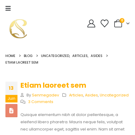
0
HOME
BLOG
UNCATEGORIZED
,
ARTICLES
,
ASIDES
ETIAM LAOREET SEM
Etiam laoreet sem
13
By
Senmegadev
Articles
,
Asides
,
Uncategorized
Juin
3 Comments
Quisque elementum nibh at dolor pellentesque, a
eleifend libero pharetra. Mauris neque felis, volutpat
nec ullamcorper eget, sagittis vel enim. Nam sit amet