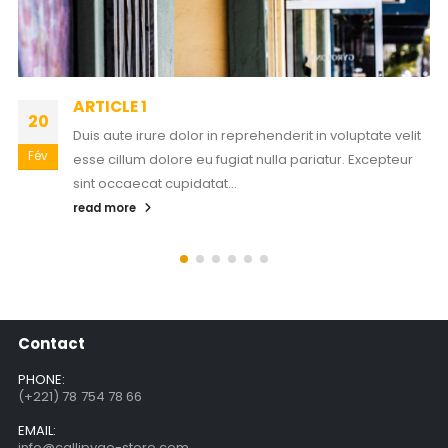
ARTICLE 1
20
Duis aute irure dolor in reprehenderit in voluptate velit
Fév
esse cillum dolore eu fugiat nulla pariatur. Excepteur
sint occaecat cupidatat...
read more
Contact
PHONE:
(+221) 78 754 78 66
EMAIL:
info@callipyge-store.com