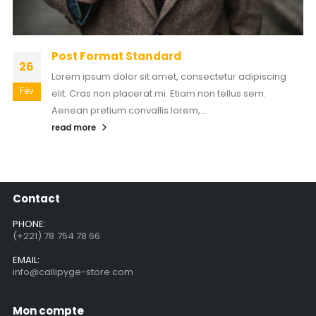
Post Format Standard
26
Lorem ipsum dolor sit amet, consectetur adipiscing
Fév
elit. Cras non placerat mi. Etiam non tellus sem.
Aenean pretium convallis lorem,...
read more
Contact
PHONE:
(+221) 78 754 78 66
EMAIL:
info@callipyge-store.com
Mon compte