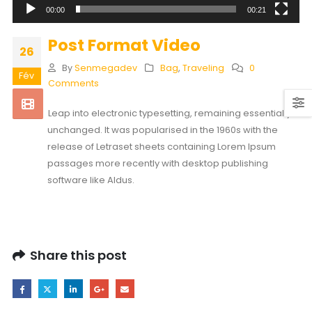
00:00
00:21
Post Format Video
26
By
Senmegadev
Bag
,
Traveling
0
Fév
Comments
Leap into electronic typesetting, remaining essentially
unchanged. It was popularised in the 1960s with the
release of Letraset sheets containing Lorem Ipsum
passages more recently with desktop publishing
software like Aldus.
Share this post